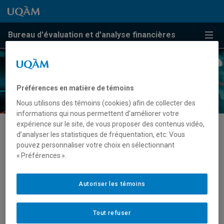
Passer au contenu
Accéder au menu principal
Accéder à la recherche
Passer au contenu
Accéder au menu principal
Bureau d'évaluation et d'analyse financières
Menu
Préférences en matière de témoins
Nous utilisons des témoins (cookies) afin de collecter des
informations qui nous permettent d’améliorer votre
expérience sur le site, de vous proposer des contenus vidéo,
d’analyser les statistiques de fréquentation, etc. Vous
Activités
pouvez personnaliser votre choix en sélectionnant
« Préférences ».
Autoriser les témoins
Tout refuser