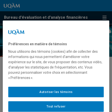
Passer au contenu
Accéder au menu principal
Accéder à la recherche
Passer au contenu
Accéder au menu principal
Bureau d'évaluation et d'analyse financières
Menu
Préférences en matière de témoins
Nous utilisons des témoins (cookies) afin de collecter des
informations qui nous permettent d’améliorer votre
expérience sur le site, de vous proposer des contenus vidéo,
d’analyser les statistiques de fréquentation, etc. Vous
L’élaboration d’hypothèses
pouvez personnaliser votre choix en sélectionnant
budgétaires
« Préférences ».
Le Bureau, par sa maîtrise des données sur l’activité
Autoriser les témoins
académique, peut contribuer au processus d’allocation
des ressources par la production d’hypothèses
Tout refuser
budgétaires. Il est question notamment :