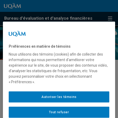
Passer au contenu
Accéder au menu principal
Accéder à la recherche
Passer au contenu
Accéder au menu principal
Bureau d'évaluation et d'analyse financières
Menu
Préférences en matière de témoins
Nous utilisons des témoins (cookies) afin de collecter des
informations qui nous permettent d’améliorer votre
expérience sur le site, de vous proposer des contenus vidéo,
d’analyser les statistiques de fréquentation, etc. Vous
Notre adresse
pouvez personnaliser votre choix en sélectionnant
« Préférences ».
Bureau d’évaluation et d’analyse financières
Pavillon Judith-Jasmin – Annexe (JE)
Autoriser les témoins
1564, rue Saint-Denis
Montréal (Québec) H2X 3K2
Tout refuser