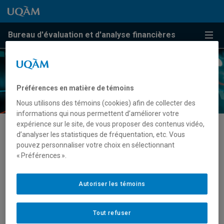
Passer au contenu
Accéder au menu principal
Accéder à la recherche
Passer au contenu
Accéder au menu principal
Bureau d'évaluation et d'analyse financières
Menu
Préférences en matière de témoins
Nous utilisons des témoins (cookies) afin de collecter des
informations qui nous permettent d’améliorer votre
expérience sur le site, de vous proposer des contenus vidéo,
d’analyser les statistiques de fréquentation, etc. Vous
Présentation du service
pouvez personnaliser votre choix en sélectionnant
« Préférences ».
Lorem ipsum dolor sit amet, consectetur adipiscing elit.
Morbi pulvinar, enim sit amet dignissim feugiat, turpis leo
Autoriser les témoins
tristique turpis, vel placerat nunc sapien suscipit metus.
Fusce sagittis vulputate mauris, eget cursus lacus
Tout refuser
tristique sed. Curabitur nec porta neque. Cras ac lectus id