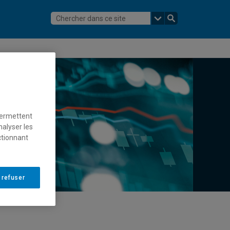
permettent
nalyser les
ctionnant
 refuser