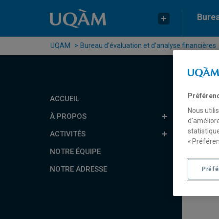
Passer au contenu
Accéder au menu principal
Accéder à la recherche
Burea
UQAM
Bureau d'évaluation et d'analyse financières
Préféren
ACCUEIL
Nous utili
À PROPOS
d’améliore
statistiqu
ACTIVITÉS
« Préféren
NOTRE ÉQUIPE
NOTRE ADRESSE
Préf