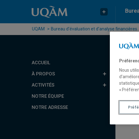
Passer au contenu
Accéder au menu principal
Accéder à la recherche
Burea
UQAM
Bureau d'évaluation et d'analyse financières
Préféren
ACCUEIL
Nous utili
À PROPOS
d’améliore
statistiqu
ACTIVITÉS
« Préféren
NOTRE ÉQUIPE
NOTRE ADRESSE
Préf