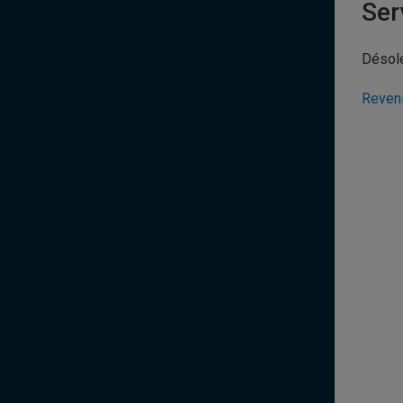
Ser
Désolé
Reveni