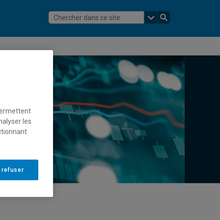
permettent
nalyser les
ctionnant
 refuser